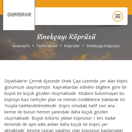
menu
Sinekçayı Köprüsü
Anasayfa
Anasayfa
Tarihi Yerler
Köprüler
Sinekçayı Köprüsü
Diyarbakır Hakkında
Gezi Rehberi
Diyarbakır’ın Çermik ilçesinde Sinek Çayı üzerinde yer alan köprü
Unesco
günümüze ulaşmamıştır. Kaynaklardan edinilen bilgilere göre bir
büyük bir küçük gözden oluşmaktadır. Kitabesi bulunmayan bu
köprüyü bazı tarihçiler plan ve mimari özelliklerine bakılarak XII.
Yüzyıla tarihlendirilmektedir. Köprü ortadaki hafif sivri ana
kemer ile bunun hemen yanındaki daha küçük gözden
oluşmaktadır. Büyük bölümü yıkılan köprünün 1 km. kadar
ilerisinde de aynı adla anılan daha küçük bir köprü yer
almaktadır. Kesme taştan yapılmış olan köprünün kaplamaları