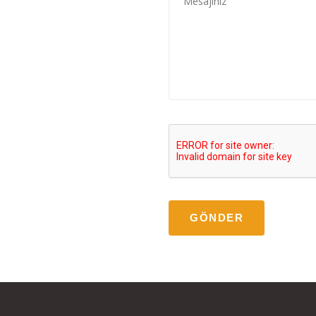
GÖNDER