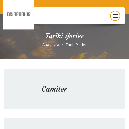
menu
Tarihi Yerler
Anasayfa
Anasayfa
Tarihi Yerler
Diyarbakır Hakkında
Gezi Rehberi
Unesco
Camiler