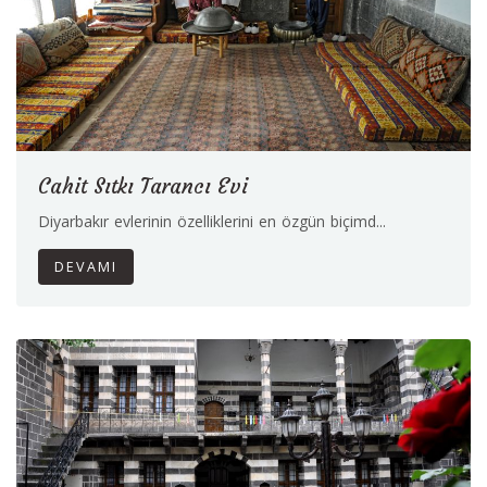
Cahit Sıtkı Tarancı Evi
Diyarbakır evlerinin özelliklerini en özgün biçimd...
DEVAMI