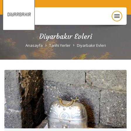
menu
Diyarbakır Evleri
Anasayfa
Anasayfa
Tarihi Yerler
Diyarbakır Evleri
Diyarbakır Hakkında
Gezi Rehberi
Unesco