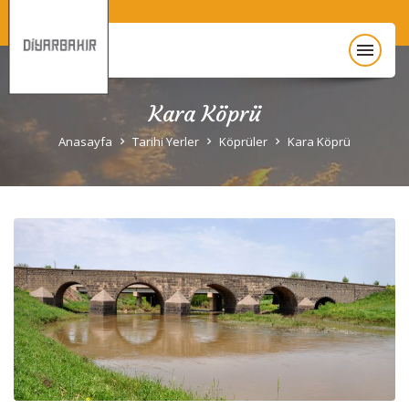
menu
Kara Köprü
Anasayfa
Anasayfa
Tarihi Yerler
Köprüler
Kara Köprü
Diyarbakır Hakkında
Gezi Rehberi
Unesco