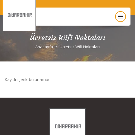
menu
Ücretsiz Wifi Noktaları
Anasayfa
Anasayfa
Ücretsiz Wifi Noktaları
Diyarbakır Hakkında
Gezi Rehberi
Kayıtlı içerik bulunamadı.
Unesco